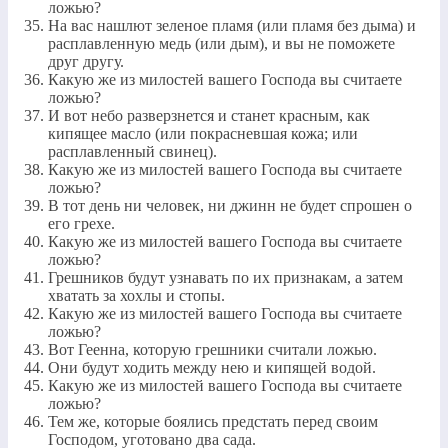
ложью?
На вас нашлют зеленое пламя (или пламя без дыма) и
расплавленную медь (или дым), и вы не поможете
друг другу.
Какую же из милостей вашего Господа вы считаете
ложью?
И вот небо разверзнется и станет красным, как
кипящее масло (или покрасневшая кожа; или
расплавленный свинец).
Какую же из милостей вашего Господа вы считаете
ложью?
В тот день ни человек, ни джинн не будет спрошен о
его грехе.
Какую же из милостей вашего Господа вы считаете
ложью?
Грешников будут узнавать по их признакам, а затем
хватать за хохлы и стопы.
Какую же из милостей вашего Господа вы считаете
ложью?
Вот Геенна, которую грешники считали ложью.
Они будут ходить между нею и кипящей водой.
Какую же из милостей вашего Господа вы считаете
ложью?
Тем же, которые боялись предстать перед своим
Господом, уготовано два сада.