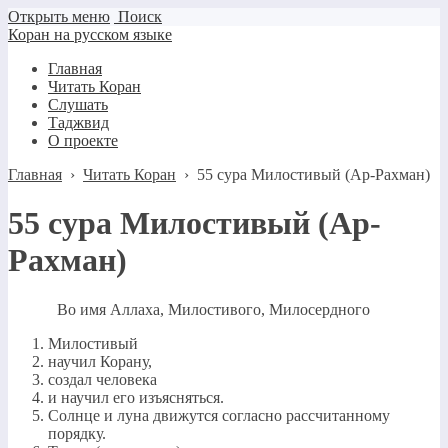
Открыть меню
Поиск
Коран на русском языке
Главная
Читать Коран
Слушать
Таджвид
О проекте
Главная
›
Читать Коран
›
55 сура Милостивый (Ар-Рахман)
55 сура Милостивый (Ар-
Рахман)
Во имя Аллаха, Милостивого, Милосердного
Милостивый
научил Корану,
создал человека
и научил его изъясняться.
Солнце и луна движутся согласно рассчитанному
порядку.