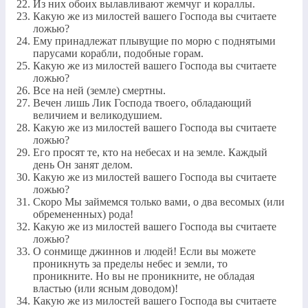
Из них обоих вылавливают жемчуг и кораллы.
Какую же из милостей вашего Господа вы считаете
ложью?
Ему принадлежат плывущие по морю с поднятыми
парусами корабли, подобные горам.
Какую же из милостей вашего Господа вы считаете
ложью?
Все на ней (земле) смертны.
Вечен лишь Лик Господа твоего, обладающий
величием и великодушием.
Какую же из милостей вашего Господа вы считаете
ложью?
Его просят те, кто на небесах и на земле. Каждый
день Он занят делом.
Какую же из милостей вашего Господа вы считаете
ложью?
Скоро Мы займемся только вами, о два весомых (или
обремененных) рода!
Какую же из милостей вашего Господа вы считаете
ложью?
О сонмище джиннов и людей! Если вы можете
проникнуть за пределы небес и земли, то
проникните. Но вы не проникните, не обладая
властью (или ясным доводом)!
Какую же из милостей вашего Господа вы считаете