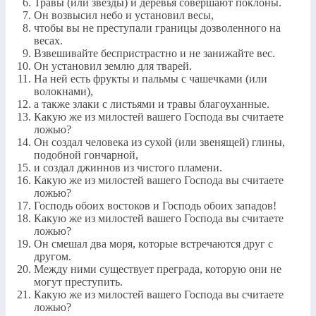
Травы (или звезды) и деревья совершают поклоны.
Он возвысил небо и установил весы,
чтобы вы не преступали границы дозволенного на
весах.
Взвешивайте беспристрастно и не занижайте вес.
Он установил землю для тварей.
На ней есть фрукты и пальмы с чашечками (или
волокнами),
а также злаки с листьями и травы благоуханные.
Какую же из милостей вашего Господа вы считаете
ложью?
Он создал человека из сухой (или звенящей) глины,
подобной гончарной,
и создал джиннов из чистого пламени.
Какую же из милостей вашего Господа вы считаете
ложью?
Господь обоих востоков и Господь обоих западов!
Какую же из милостей вашего Господа вы считаете
ложью?
Он смешал два моря, которые встречаются друг с
другом.
Между ними существует преграда, которую они не
могут преступить.
Какую же из милостей вашего Господа вы считаете
ложью?