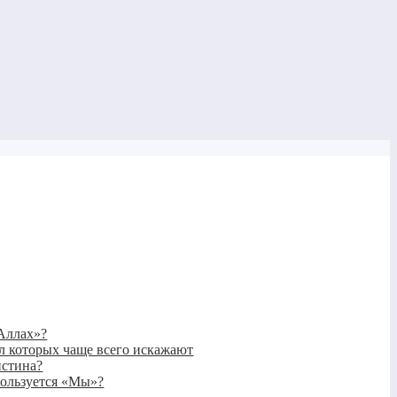
«Аллах»?
сл которых чаще всего искажают
истина?
пользуется «Мы»?