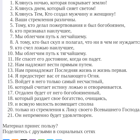
Клянусь ночью, которая покрывает землю!
Клянусь днем, который сияет светом!
Клянусь Тем, Кто создал мужчину и женщину!
Ваши стремления различны.
Тому, кто делал пожертвования и был богобоязнен,
кто признавал наилучшее,
Мы облегчим путь к легчайшему.
А тому, кто был скуп и полагал, что ни в чем не нуждаетс
кто счел ложью наилучшее,
Мы облегчим путь к тягчайшему.
Не спасет его достояние, когда он падет.
Нам надлежит вести прямым путем.
Нам принадлежат Последняя жизнь и жизнь первая.
Я предостерег вас от пылающего Огня.
Войдет в него только самый несчастный,
который считает истину ложью и отворачивается.
Отдален будет от него богобоязненный,
который раздает свое богатство, очищаясь,
и всякую милость возмещает сполна
только из стремления к Лику своего Всевышнего Господа
Он непременно будет удовлетворен.
Материал принес пользу?
Поделитесь с друзьями в социальных сетях