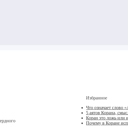
Избранное
Что означает слово 
5 аятов Корана, смы
Коран это ложь или 
ердного
Почему в Коране ис